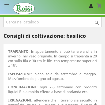
shopping_cart



Consigli di coltivazione: basilico
TRAPIANTO
: In appartamento si può tenere anche in
inverno, nel vaso originale. In campo si trapianta a 20
cm sulla fila e 30 tra le file, con temperature superiori
a 15°.
ESPOSIZIONE
: pieno sole da settembre a maggio.
Mezz’ombra da giugno ad agosto.
CONCIMAZIONE
: ogni 2-3 settimane con prodotti
liquidi Bio a rapido effetto a base di borlanda ecc.
IRRIGAZIONE
: attendere che il terreno sia asciutto in
superficie, prima di irrigare nuovamente. Evitare di