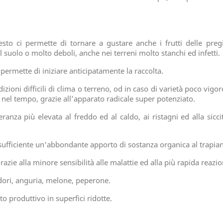
esto ci permette di tornare a gustare anche i frutti delle pregi
 suolo o molto deboli, anche nei terreni molto stanchi ed infetti.
permette di iniziare anticipatamente la raccolta.
dizioni difficili di clima o terreno, od in caso di varietà poco vig
nel tempo, grazie all’apparato radicale super potenziato.
lleranza più elevata al freddo ed al caldo, ai ristagni ed alla sicc
ufficiente un‘abbondante apporto di sostanza organica al trapiant
razie alla minore sensibilità alle malattie ed alla più rapida reazion
dori, anguria, melone, peperone.
to produttivo in superfici ridotte.