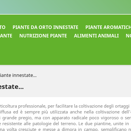
TO
PIANTE DA ORTO INNESTATE
PIANTE AROMATIC
IANTE
NUTRIZIONE PIANTE
ALIMENTI ANIMALI
N
iante innestate...
state...
icoltura professionale, per facilitare la coltivazione degli ortagg
 diffusa ed è sempre più utilizzata anche nella coltivazione del
 di grande pregio, ma con apparato radicale poco vigoroso o sensi
resistente alle patologie del terreno. Le due piantine, unite in
Una volta cresciute e messe a dimora in campo, semplificano n