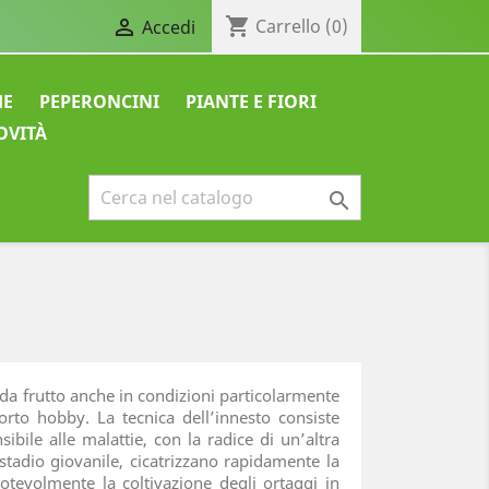
shopping_cart

Carrello
(0)
Accedi
HE
PEPERONCINI
PIANTE E FIORI
OVITÀ

i da frutto anche in condizioni particolarmente
l’orto hobby. La tecnica dell’innesto consiste
bile alle malattie, con la radice di un’altra
 stadio giovanile, cicatrizzano rapidamente la
otevolmente la coltivazione degli ortaggi in