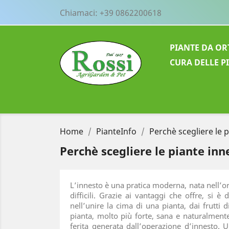
Chiamaci:
+39 0862200618
PIANTE DA OR
CURA DELLE P
Home
PianteInfo
Perchè scegliere le p
Perchè scegliere le piante inne
L’innesto è una pratica moderna, nata nell’ort
difficili. Grazie ai vantaggi che offre, si è
nell’unire la cima di una pianta, dai frutti
pianta, molto più forte, sana e naturalmente 
ferita generata dall’operazione d’innesto. 