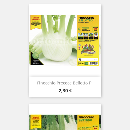
Finocchio Precoce Bellotto F1
Prezzo
2,30 €