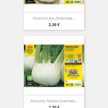
Finocchio Aut./invernale...
Prezzo
2,30 €
Finocchio Tardivo Invernale...
Prezzo
2,30 €