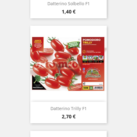
Datterino Solbello F1
Prezzo
1,40 €
Datterino Trilly F1
Prezzo
2,70 €