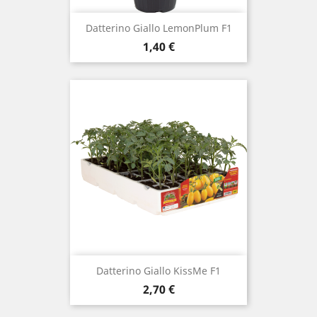
Datterino Giallo LemonPlum F1
Prezzo
1,40 €
Datterino Giallo KissMe F1
Prezzo
2,70 €