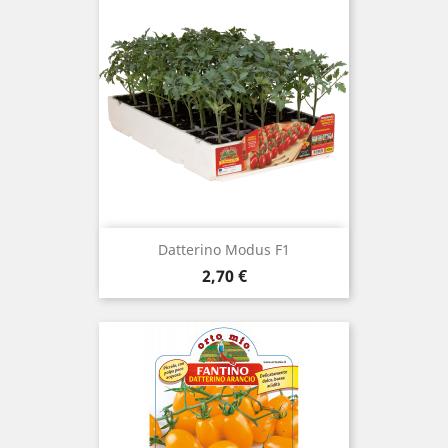
Datterino Modus F1
Prezzo
2,70 €