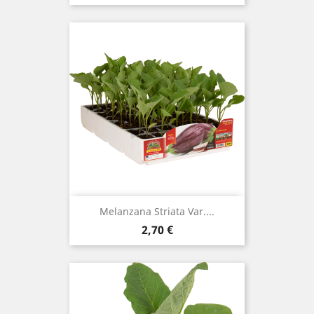
Melanzana Striata Var....
Prezzo
2,70 €