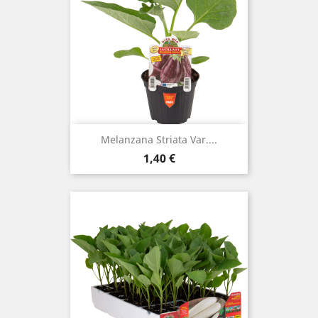
Melanzana Striata Var....
Prezzo
1,40 €