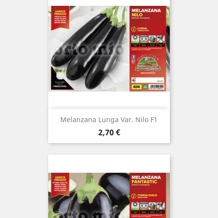
Melanzana Lunga Var. Nilo F1
Prezzo
2,70 €