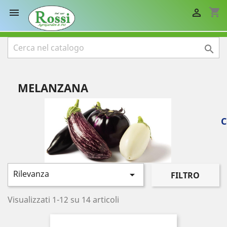
shopping_cart



MELANZANA
C
Rilevanza

FILTRO
Visualizzati 1-12 su 14 articoli